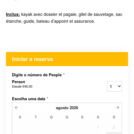
Inclus:
kayak avec dossier et pagaie, gilet de sauvetage, sac
étanche, guide, bateau d’appoint et assurance.
Iniciar a reserva
Digite o número de People
*
Person
Desde
€40,00
Escolha uma data
*
agosto
2026
S
T
Q
Q
S
S
D
1
2