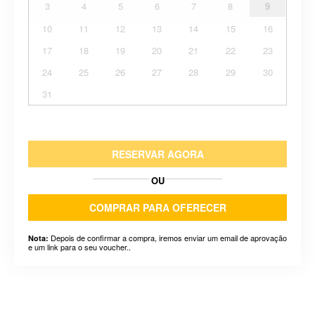
3
4
5
6
7
8
9
10
11
12
13
14
15
16
17
18
19
20
21
22
23
24
25
26
27
28
29
30
31
RESERVAR AGORA
OU
COMPRAR PARA OFERECER
Depois de confirmar a compra, iremos enviar um email de aprovação
Nota:
e um link para o seu voucher..