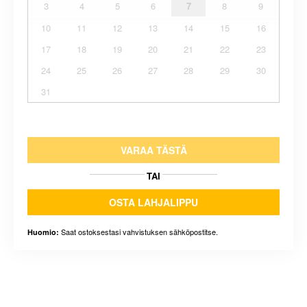
3
4
5
6
7
8
9
10
11
12
13
14
15
16
17
18
19
20
21
22
23
24
25
26
27
28
29
30
31
VARAA TÄSTÄ
TAI
OSTA LAHJALIPPU
Saat ostoksestasi vahvistuksen sähköpostitse.
Huomio: