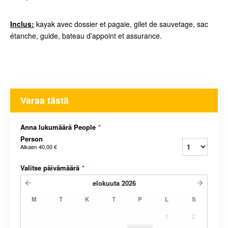
Inclus:
kayak avec dossier et pagaie, gilet de sauvetage, sac
étanche, guide, bateau d’appoint et assurance.
Varaa tästä
Anna lukumäärä People
*
Person
Alkaen
40,00 €
Valitse päivämäärä
*
elokuuta
2026
M
T
K
T
P
L
S
1
2